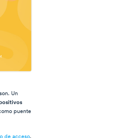
son. Un
spositivos
a como puente
to de acceso
.