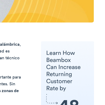
inalámbrica
,
ed es
an técnico
rtante para
tes. Sin
s zonas de