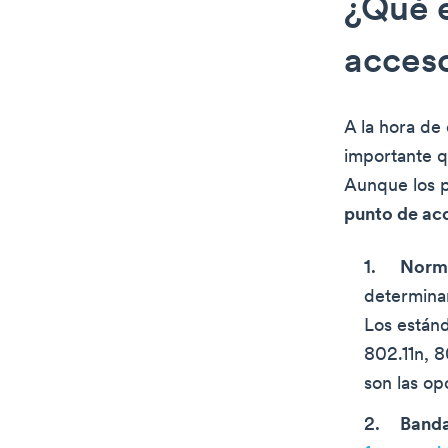
¿Qué e
acceso
A la hora de
importante q
Aunque los 
punto de ac
Norma
determinan
Los estánd
802.11n, 8
son las op
Banda