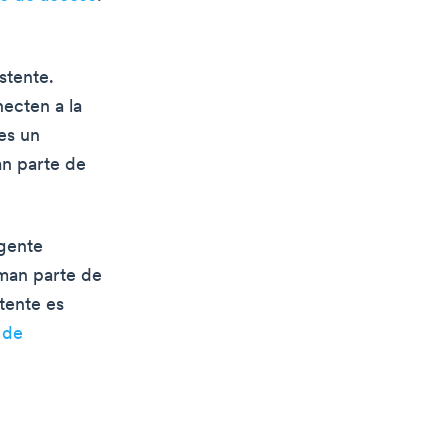
stente.
necten a la
es un
an parte de
 gente
rman parte de
tente es
 de