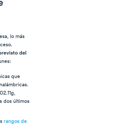
e
esa, lo más
cceso.
previsto del
unes:
nicas que
nalámbricas.
02.11g,
s dos últimos
es
rangos de