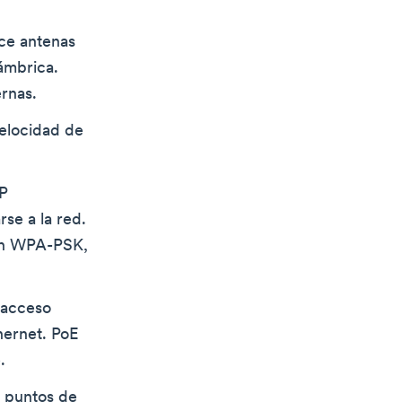
ice antenas
lámbrica.
ernas.
velocidad de
AP
se a la red.
son WPA-PSK,
 acceso
hernet. PoE
.
s puntos de