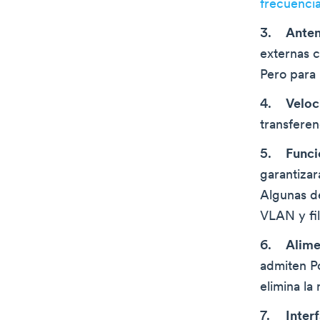
frecuencia
Ante
externas c
Pero para 
Veloc
transferen
Funci
garantizar
Algunas d
VLAN y fi
Alime
admiten Po
elimina la
Inter