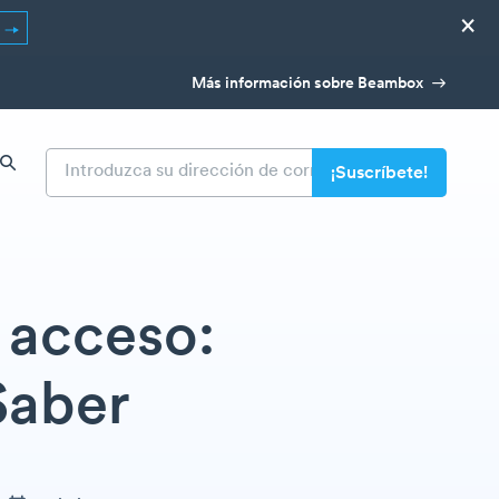
×
R
Más información sobre Beambox
 acceso:
Saber