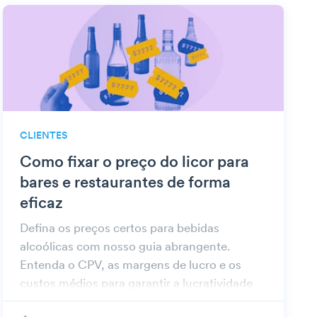
CLIENTES
Como fixar o preço do licor para
bares e restaurantes de forma
eficaz
Defina os preços certos para bebidas
alcoólicas com nosso guia abrangente.
Entenda o CPV, as margens de lucro e os
custos médios para garantir a lucratividade
de seu bar ou restaurante.