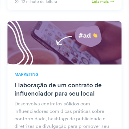
12 minuto de leitura
Leia mais
MARKETING
Elaboração de um contrato de
influenciador para seu local
Desenvolva contratos sólidos com
influenciadores com dicas práticas sobre
conformidade, hashtags de publicidade e
diretrizes de divulgação para promover seu