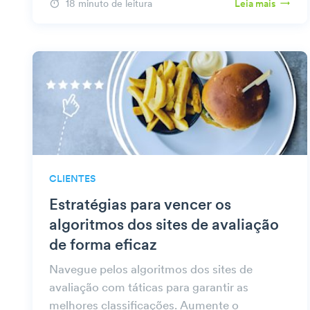
18 minuto de leitura
Leia mais
CLIENTES
Estratégias para vencer os
algoritmos dos sites de avaliação
de forma eficaz
Navegue pelos algoritmos dos sites de
avaliação com táticas para garantir as
melhores classificações. Aumente o