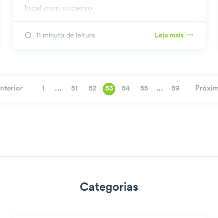
local com sucesso.
11 minuto de leitura
Leia mais
…
…
Anterior
Próxim
1
51
52
53
54
55
59
Categorias