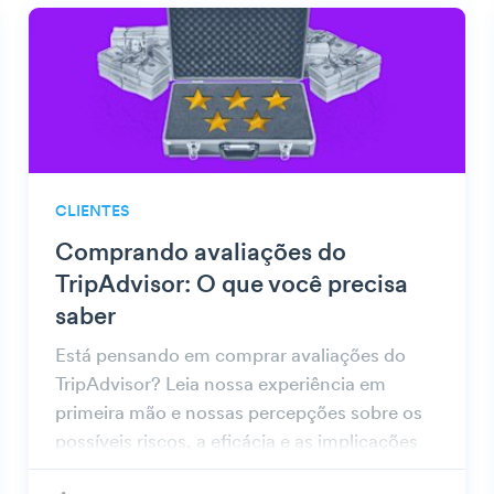
CLIENTES
Comprando avaliações do
TripAdvisor: O que você precisa
saber
Está pensando em comprar avaliações do
TripAdvisor? Leia nossa experiência em
primeira mão e nossas percepções sobre os
possíveis riscos, a eficácia e as implicações
éticas envolvidas.