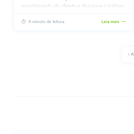
envolvimento do cliente e direcione o tráfego
de pedestres otimizando sua presença on-
line.
4 minuto de leitura
Leia mais
‹ 