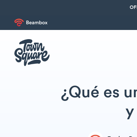
OF
¿Qué es un
y