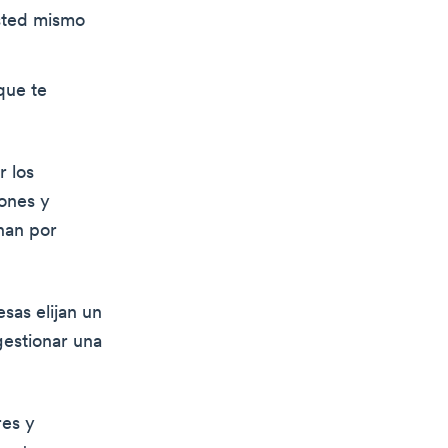
usted mismo
que te
r los
ones y
nan por
sas elijan un
gestionar una
res y