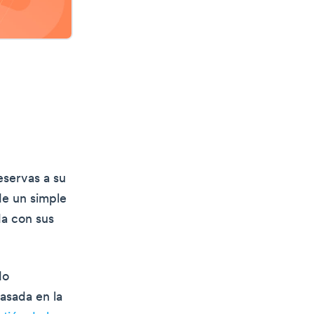
eservas a su
 de un simple
da con sus
do
basada en la