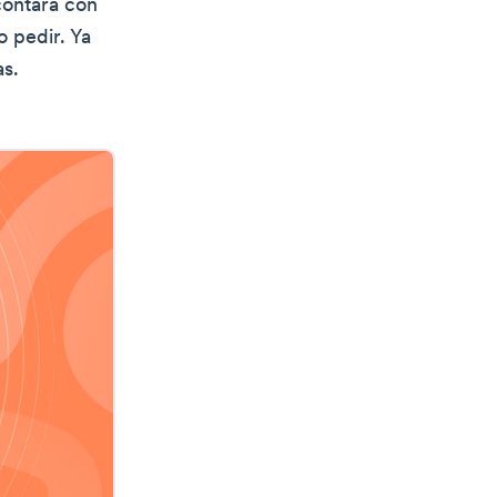
contara con
o pedir. Ya
s.