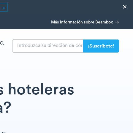
×
R
Más información sobre Beambox
s hoteleras
a?