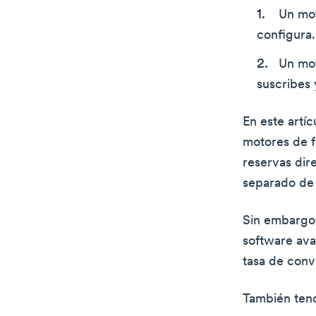
Un mot
configura.
Un mot
suscribes 
En este artí
motores de f
reservas dir
separado de 
Sin embargo,
software ava
tasa de conv
También tend