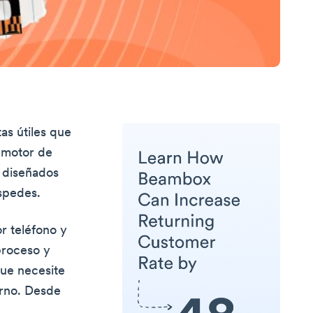
as útiles que
 motor de
n diseñados
éspedes.
r teléfono y
proceso y
que necesite
erno. Desde