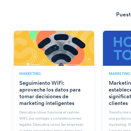
Puest
MARKETING
MARKETING
Seguimiento WiFi:
Marketin
aproveche los datos para
establec
tomar decisiones de
significa
marketing inteligentes
clientes
Descubra cómo funciona el rastreo
Transforme s
WiFi, sus ventajas y consideraciones
una poderos
legales. Descubra cómo las empresas
marketing. D
pueden aprovechar estos datos para
para las emp