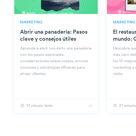
MARKETING
MARKETING
Abrir una panadería: Pasos
El restau
clave y consejos útiles
mundo: Q
Aprenda a abrir con éxito una panadería
Descubra qué
con los pasos esenciales,
más caro del
consideraciones sobre costes, errores
los 10 mejore
comunes y estrategias eficaces para
marketing y 
atraer clientes.
visita.
17 minuto leído
21 minuto